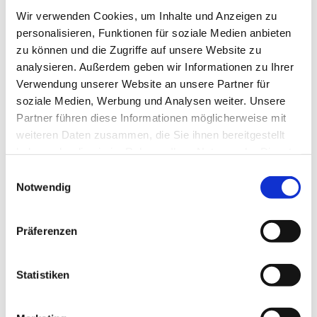
Bad- und Sanitärinstallationen
Wir verwenden Cookies, um Inhalte und Anzeigen zu
personalisieren, Funktionen für soziale Medien anbieten
Das Bad ist heutzutage ein Ort der Entspannung
zu können und die Zugriffe auf unsere Website zu
und Erholung. Sie möchten Ihr Bad moderner
analysieren. Außerdem geben wir Informationen zu Ihrer
gestalten oder träumen vielleicht von einem
Verwendung unserer Website an unsere Partner für
Whirlpool?
soziale Medien, Werbung und Analysen weiter. Unsere
Partner führen diese Informationen möglicherweise mit
Wir unterstützen Sie bei der Planung, dem
weiteren Daten zusammen, die Sie ihnen bereitgestellt
Materialeinsatz und der Realisierung Ihrer
haben oder die sie im Rahmen Ihrer Nutzung der Dienste
gesammelt haben.
Badträume und finden genau die richtige Lösung für
Einwilligungsauswahl
Notwendig
Ihre Vorstellungen.
Realisierung von Komplettbädern
Präferenzen
Badsanierung
Installation von Duschen und Duschkabinen
Statistiken
Montage von Badewannen und Whirlpools