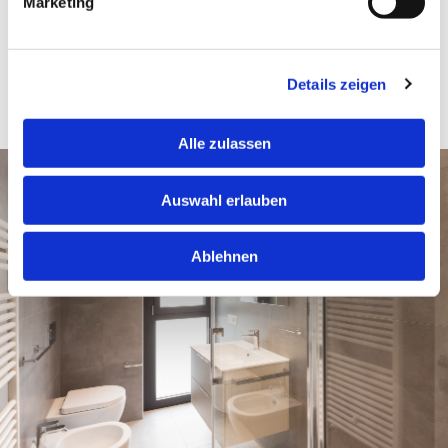
Marketing
Einbau von Toiletten und Sanitäranlagen
Erneuerung von Rohrleitungen
Details zeigen
Erste Hilfe bei Leitungsschäden
Alle zulassen
Auswahl erlauben
Ablehnen